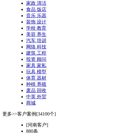
家政 清洁
食品 饭店
音乐 乐器
装饰 设计
学校 教育
美容 养生
汽车 培训
网络 科技
建筑 工程
投资 顾问
家具 家私
玩具 模型
体育 器材
种植 养殖
废品 回收
中英 外贸
商城
更多>>
客户案例[34100个]
[河南客户]
880条