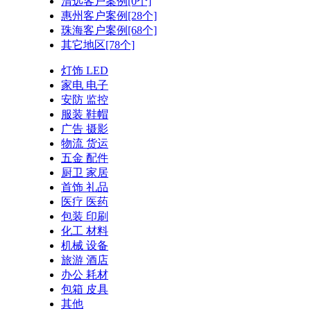
清远客户案例[0个]
惠州客户案例[28个]
珠海客户案例[68个]
其它地区[78个]
灯饰 LED
家电 电子
安防 监控
服装 鞋帽
广告 摄影
物流 货运
五金 配件
厨卫 家居
首饰 礼品
医疗 医药
包装 印刷
化工 材料
机械 设备
旅游 酒店
办公 耗材
包箱 皮具
其他