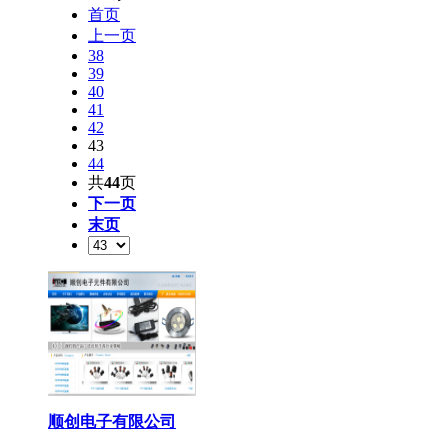
首页
上一页
38
39
40
41
42
43
44
共
44
页
下一页
末页
顺创电子有限公司