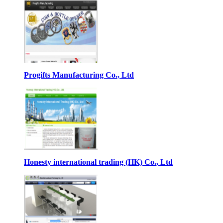
Progifts Manufacturing Co., Ltd
Honesty international trading (HK) Co., Ltd