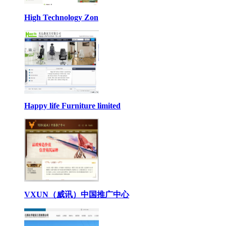
High Technology Zon
Happy life Furniture limited
VXUN（威讯）中国推广中心