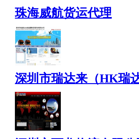
珠海威航货运代理
深圳市瑞达来（HK瑞