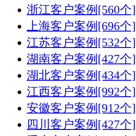
浙江客户案例[560个]
上海客户案例[696个]
江苏客户案例[532个]
湖南客户案例[427个]
湖北客户案例[434个]
江西客户案例[992个]
安徽客户案例[912个]
四川客户案例[427个]