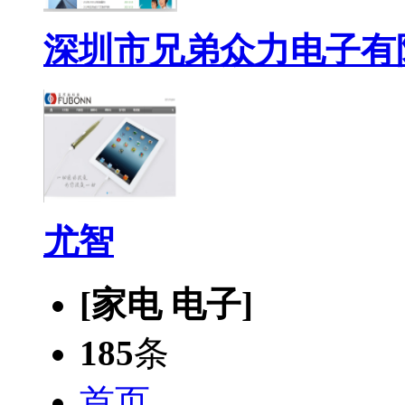
深圳市兄弟众力电子有
尤智
[家电 电子]
185
条
首页