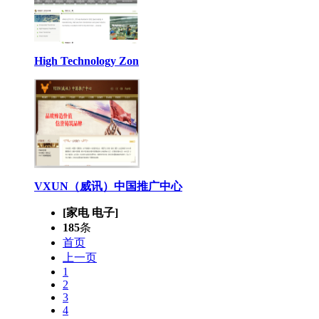
High Technology Zon
VXUN（威讯）中国推广中心
[家电 电子]
185
条
首页
上一页
1
2
3
4