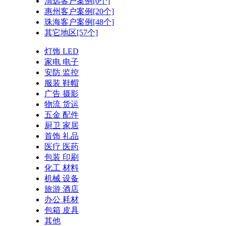
清远客户案例[0个]
惠州客户案例[20个]
珠海客户案例[48个]
其它地区[57个]
灯饰 LED
家电 电子
安防 监控
服装 鞋帽
广告 摄影
物流 货运
五金 配件
厨卫 家居
首饰 礼品
医疗 医药
包装 印刷
化工 材料
机械 设备
旅游 酒店
办公 耗材
包箱 皮具
其他