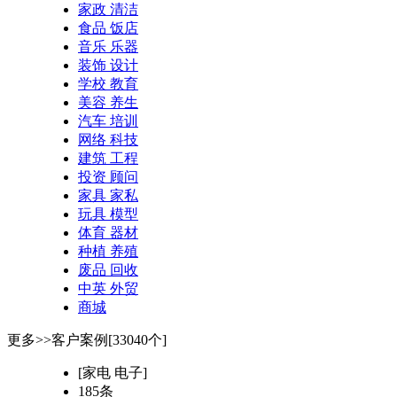
家政 清洁
食品 饭店
音乐 乐器
装饰 设计
学校 教育
美容 养生
汽车 培训
网络 科技
建筑 工程
投资 顾问
家具 家私
玩具 模型
体育 器材
种植 养殖
废品 回收
中英 外贸
商城
更多>>
客户案例[33040个]
[家电 电子]
185条